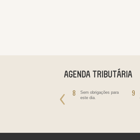
7
8
9
Salário - Empregado
Sem obrigações para
Doméstico
este dia.