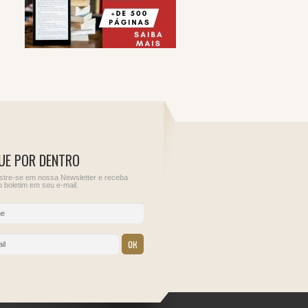
UE POR DENTRO
tre-se em nossa Newsletter e receba
 boletim em seu e-mail.
12
13
ções para
Sem obrigações para
IOF - Imposto sobre
este dia.
Operações Financeiras
IRRF - Rendimentos de
Aplicações Financeiras
Juros Sobre Capital
Próprio, Prêmios, Mult
e Vantagens de que tra
o Art. 70 da Lei nº
9.430/1996