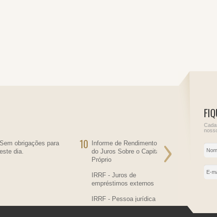
FIQ
Cadas
nosso
10
11
Sem obrigações para
Informe de Rendimentos
Sem obriga
este dia.
do Juros Sobre o Capital
este dia.
Próprio
IRRF - Juros de
empréstimos externos
IRRF - Pessoa jurídica
residente no País,
contratante de