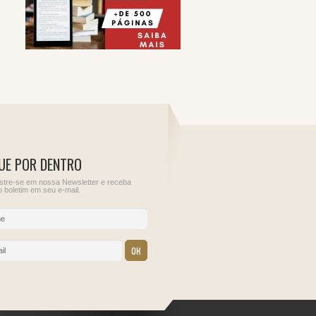
UE POR DENTRO
tre-se em nossa Newsletter e receba
 boletim em seu e-mail.
12
13
ções para
Sem obrigações para
IOF - Imposto sobre
este dia.
Operações Financeiras
IRRF - Rendimentos de
Aplicações Financeiras
Juros Sobre Capital
Próprio, Prêmios, Mult
e Vantagens de que tra
o Art. 70 da Lei nº
9.430/1996