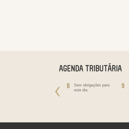
7
8
9
Salário - Empregado
Sem obrigações para
Doméstico
este dia.