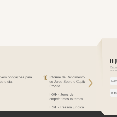
FIQ
Cadas
nosso
10
11
Sem obrigações para
Informe de Rendimentos
Sem obriga
este dia.
do Juros Sobre o Capital
este dia.
Próprio
IRRF - Juros de
empréstimos externos
IRRF - Pessoa jurídica
residente no País,
contratante de