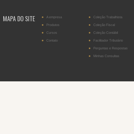
transportador residente
no Paraguai
MAPA DO SITE
A empresa
Coleção Trabalhista
IPI - Cigarros (posição
2402.20)
Produtos
Coleção Fiscal
Cursos
Coleção Contábil
DITR - Declaração do
Imposto sobre a
Contato
Facilitador Tributário
Propriedade Territorial
Rural
Perguntas e Respostas
Minhas Consultas