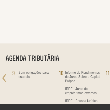
9
10
11
ra
Sem obrigações para
Informe de Rendimentos
este dia.
do Juros Sobre o Capital
Próprio
IRRF - Juros de
empréstimos externos
IRRF - Pessoa jurídica
residente no País,
contratante de