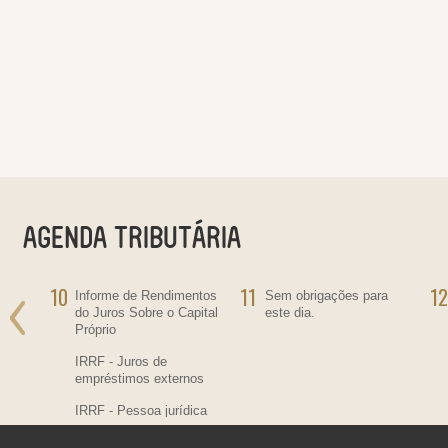
10
11
12
ra
Informe de Rendimentos
Sem obrigações para
do Juros Sobre o Capital
este dia.
Próprio
IRRF - Juros de
empréstimos externos
IRRF - Pessoa jurídica
residente no País,
contratante de