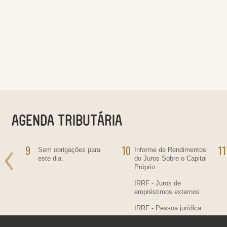
9
10
11
ra
Sem obrigações para
Informe de Rendimentos
este dia.
do Juros Sobre o Capital
Próprio
IRRF - Juros de
empréstimos externos
IRRF - Pessoa jurídica
residente no País,
contratante de