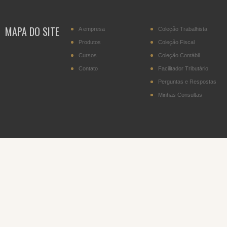
transportador residente
no Paraguai
MAPA DO SITE
A empresa
Coleção Trabalhista
IPI - Cigarros (posição
2402.20)
Produtos
Coleção Fiscal
Cursos
Coleção Contábil
DITR - Declaração do
Imposto sobre a
Contato
Facilitador Tributário
Propriedade Territorial
Rural
Perguntas e Respostas
Minhas Consultas