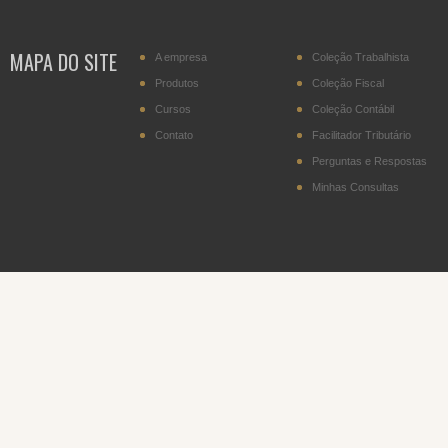
MAPA DO SITE
A empresa
Coleção Trabalhista
Produtos
Coleção Fiscal
Cursos
Coleção Contábil
Contato
Facilitador Tributário
Perguntas e Respostas
Minhas Consultas