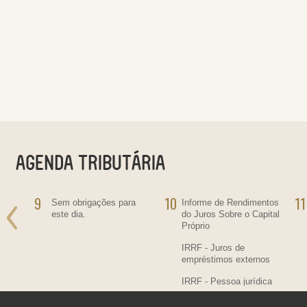
9
10
11
ra
Sem obrigações para
Informe de Rendimentos
este dia.
do Juros Sobre o Capital
Próprio
IRRF - Juros de
empréstimos externos
IRRF - Pessoa jurídica
residente no País,
contratante de