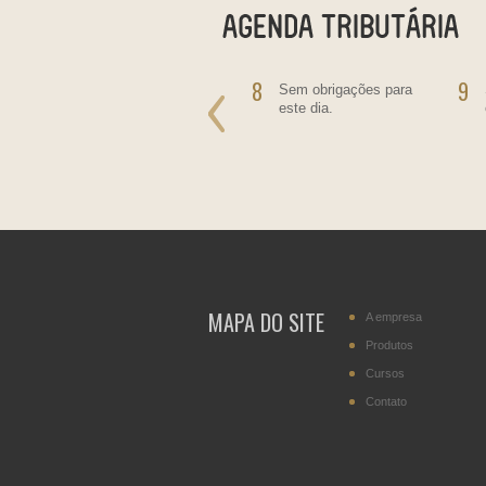
7
8
9
Salário - Empregado
Sem obrigações para
Doméstico
este dia.
MAPA DO SITE
A empresa
Produtos
Cursos
Contato