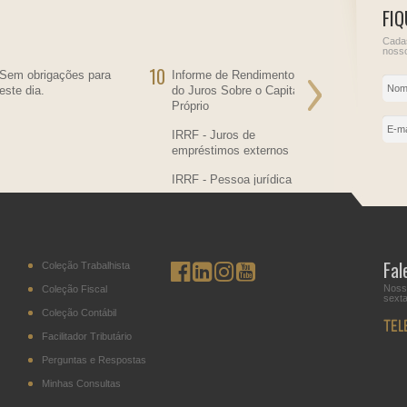
FIQ
Cadas
nosso
10
11
Sem obrigações para
Informe de Rendimentos
Sem obriga
este dia.
do Juros Sobre o Capital
este dia.
Próprio
IRRF - Juros de
empréstimos externos
IRRF - Pessoa jurídica
residente no País,
contratante de
transportador residente
no Paraguai
Fal
Coleção Trabalhista
IPI - Cigarros (posição
2402.20)
Noss
Coleção Fiscal
sexta
Coleção Contábil
DITR - Declaração do
Imposto sobre a
Facilitador Tributário
Propriedade Territorial
Perguntas e Respostas
Rural
Minhas Consultas