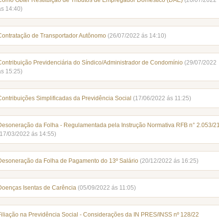
Como Obter Restituição de Tributos de Empregador Doméstico (DAE)
(20/07/2022
ás 14:40)
Contratação de Transportador Autônomo
(26/07/2022 ás 14:10)
Contribuição Previdenciária do Síndico/Administrador de Condomínio
(29/07/2022
ás 15:25)
Contribuições Simplificadas da Previdência Social
(17/06/2022 ás 11:25)
Desoneração da Folha - Regulamentada pela Instrução Normativa RFB n° 2.053/2
(17/03/2022 ás 14:55)
Desoneração da Folha de Pagamento do 13º Salário
(20/12/2022 ás 16:25)
Doenças Isentas de Carência
(05/09/2022 ás 11:05)
Filiação na Previdência Social - Considerações da IN PRES/INSS nº 128/22