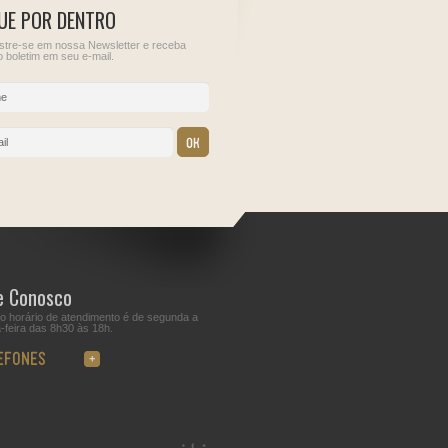
UE POR DENTRO
tre-se em nossa Newsletter e receba
 boletim em seu e-mail.
12
13
ções para
Sem obrigações para
IOF - Imposto sobre
este dia.
Operações Financeiras
IRRF - Rendimentos de
Aplicações Financeiras
Juros Sobre Capital
Próprio, Prêmios, Mult
e Vantagens de que tra
o Art. 70 da Lei nº
9.430/1996
e Conosco
o horário de atendimento é de segunda a
-feira das 8h30 às 18h.