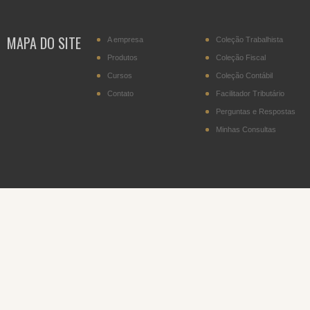
MAPA DO SITE
A empresa
Coleção Trabalhista
Produtos
Coleção Fiscal
Cursos
Coleção Contábil
Contato
Facilitador Tributário
Perguntas e Respostas
Minhas Consultas