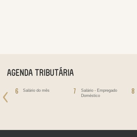
6
7
8
o
Salário do mês
Salário - Empregado
Doméstico
ras
bre
ras,
ultas