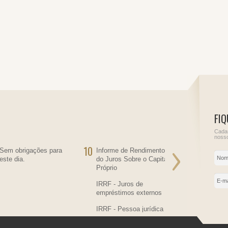
FIQ
Cadas
nosso
10
11
Sem obrigações para
Informe de Rendimentos
Sem obriga
este dia.
do Juros Sobre o Capital
este dia.
Próprio
IRRF - Juros de
empréstimos externos
IRRF - Pessoa jurídica
residente no País,
contratante de