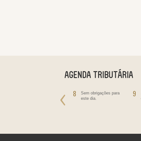
7
8
9
Salário - Empregado
Sem obrigações para
Doméstico
este dia.