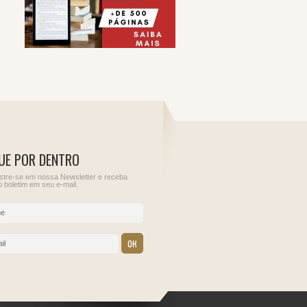
UE POR DENTRO
tre-se em nossa Newsletter e receba
 boletim em seu e-mail.
12
13
ções para
Sem obrigações para
IOF - Imposto sobre
este dia.
Operações Financeiras
IRRF - Rendimentos de
Aplicações Financeiras
Juros Sobre Capital
Próprio, Prêmios, Mult
e Vantagens de que tra
o Art. 70 da Lei nº
9.430/1996