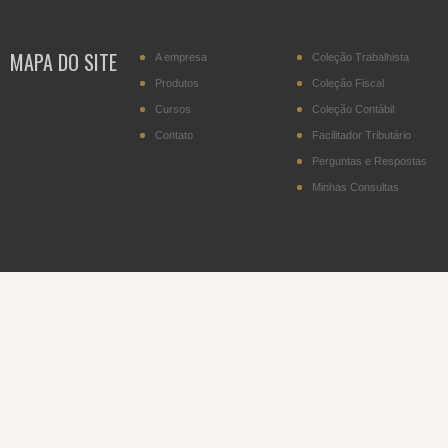
MAPA DO SITE
A empresa
Coleção Trabalhista
Produtos
Coleção Fiscal
Cursos
Coleção Contábil
Contato
Facilitador Tributário
Perguntas e Respostas
Minhas Consultas