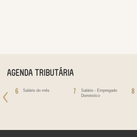
6
7
8
o
Salário do mês
Salário - Empregado
Doméstico
ras
bre
ras,
ultas