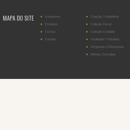
transportador residente
no Paraguai
MAPA DO SITE
A empresa
Coleção Trabalhista
IPI - Cigarros (posição
2402.20)
Produtos
Coleção Fiscal
Cursos
Coleção Contábil
DITR - Declaração do
Imposto sobre a
Contato
Facilitador Tributário
Propriedade Territorial
Rural
Perguntas e Respostas
Minhas Consultas