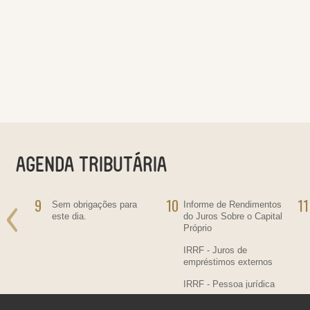
9
10
11
ra
Sem obrigações para
Informe de Rendimentos
este dia.
do Juros Sobre o Capital
Próprio
IRRF - Juros de
empréstimos externos
IRRF - Pessoa jurídica
residente no País,
contratante de