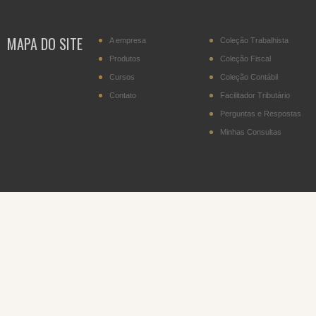
MAPA DO SITE
A empresa
Coleção Trabalhista
Produtos
Coleção Fiscal
Cursos
Coleção Contábil
Contato
Facilitador Tributário
Perguntas e Respostas
Minhas Consultas