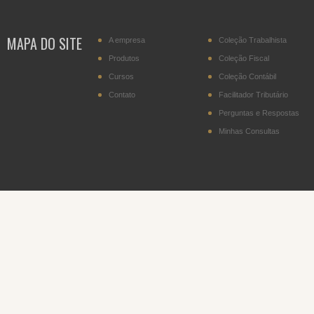
MAPA DO SITE
A empresa
Coleção Trabalhista
Produtos
Coleção Fiscal
Cursos
Coleção Contábil
Contato
Facilitador Tributário
Perguntas e Respostas
Minhas Consultas