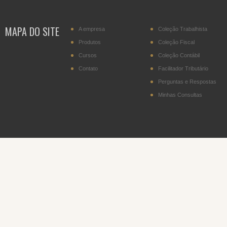
MAPA DO SITE
A empresa
Coleção Trabalhista
Produtos
Coleção Fiscal
Cursos
Coleção Contábil
Contato
Facilitador Tributário
Perguntas e Respostas
Minhas Consultas