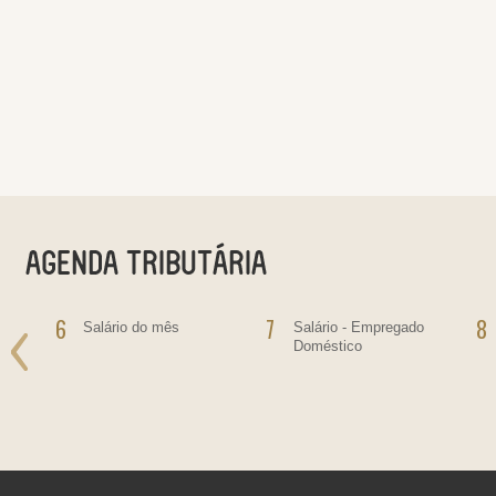
6
7
8
o
Salário do mês
Salário - Empregado
Doméstico
ras
bre
ras,
ultas