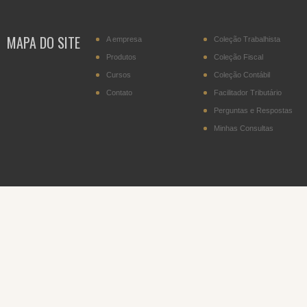
MAPA DO SITE
A empresa
Coleção Trabalhista
Produtos
Coleção Fiscal
Cursos
Coleção Contábil
Contato
Facilitador Tributário
Perguntas e Respostas
Minhas Consultas