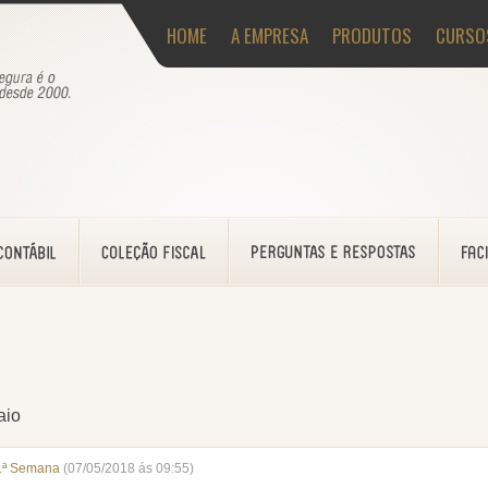
HOME
A EMPRESA
PRODUTOS
CURSO
aio
1ª Semana
(07/05/2018 ás 09:55)