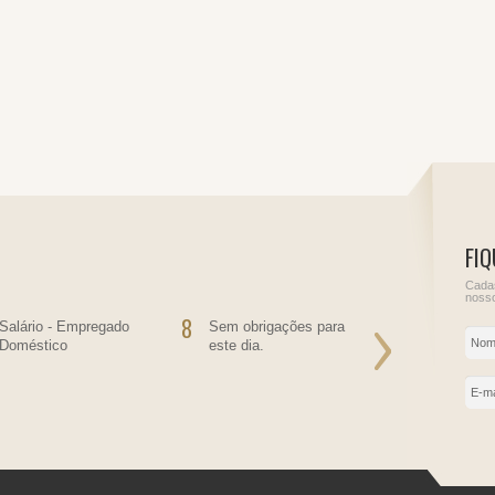
FIQ
Cadas
nosso
8
9
Salário - Empregado
Sem obrigações para
Sem obriga
Doméstico
este dia.
este dia.