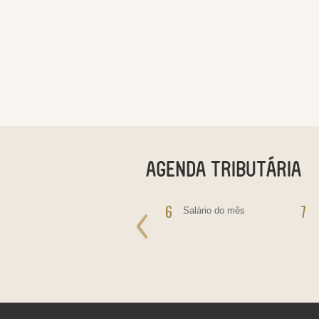
5
6
7
IOF - Pagamento do
Salário do mês
Imposto sobre
Operações Financeiras
IRRF - incidente sobre
rendimentos de
Aplicações Financeiras,
Juros Sobre Capital
Próprio, Prêmios, Multas
e Vantagens.