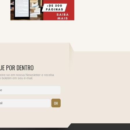
UE POR DENTRO
tre-se em nossa Newsletter e receba
 boletim em seu e-mail.
10
11
ções para
Informe de Rendimentos
Sem obrigações para
do Juros Sobre o Capital
este dia.
Próprio
IRRF - Juros de
empréstimos externos
IRRF - Pessoa jurídica
residente no País,
contratante de