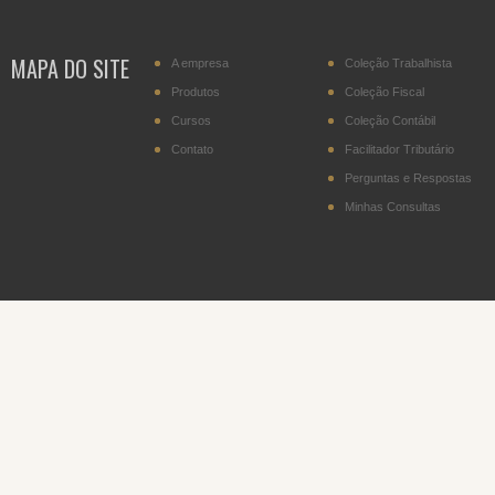
transportador residente
no Paraguai
MAPA DO SITE
A empresa
Coleção Trabalhista
IPI - Cigarros (posição
2402.20)
Produtos
Coleção Fiscal
Cursos
Coleção Contábil
DITR - Declaração do
Imposto sobre a
Contato
Facilitador Tributário
Propriedade Territorial
Rural
Perguntas e Respostas
Minhas Consultas