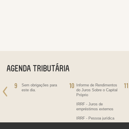
9
10
11
ra
Sem obrigações para
Informe de Rendimentos
este dia.
do Juros Sobre o Capital
Próprio
IRRF - Juros de
empréstimos externos
IRRF - Pessoa jurídica
residente no País,
contratante de