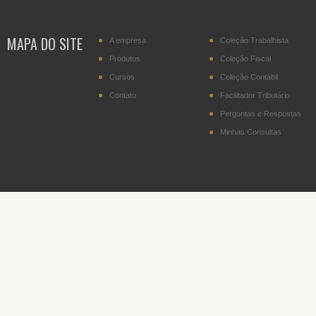
MAPA DO SITE
A empresa
Coleção Trabalhista
Produtos
Coleção Fiscal
Cursos
Coleção Contábil
Contato
Facilitador Tributário
Perguntas e Respostas
Minhas Consultas