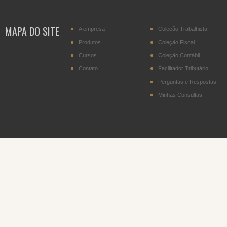
MAPA DO SITE
A empresa
Coleção Trabalhista
Produtos
Coleção Fiscal
Cursos
Coleção Contábil
Contato
Facilitador Tributário
Perguntas e Respostas
Minhas Consultas