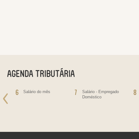
6
7
8
o
Salário do mês
Salário - Empregado
Doméstico
ras
bre
ras,
ultas