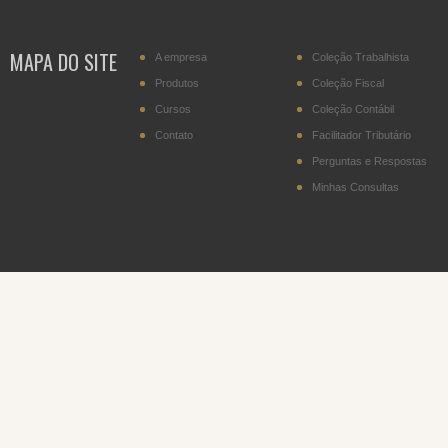
MAPA DO SITE
A empresa
Coleção Trabalhista
Produtos
Coleção Fiscal
Cursos
Coleção Contábil
Contato
Facilitador Tributário
Perguntas e Respostas
Minhas Consultas