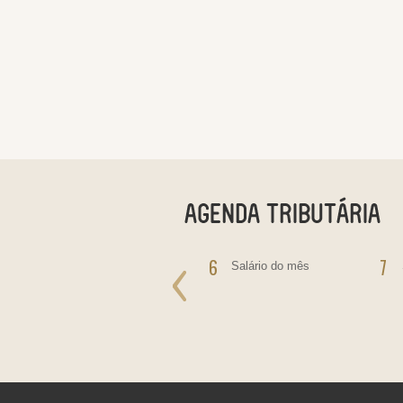
5
6
7
IOF - Pagamento do
Salário do mês
Imposto sobre
Operações Financeiras
IRRF - incidente sobre
rendimentos de
Aplicações Financeiras,
Juros Sobre Capital
Próprio, Prêmios, Multas
e Vantagens.