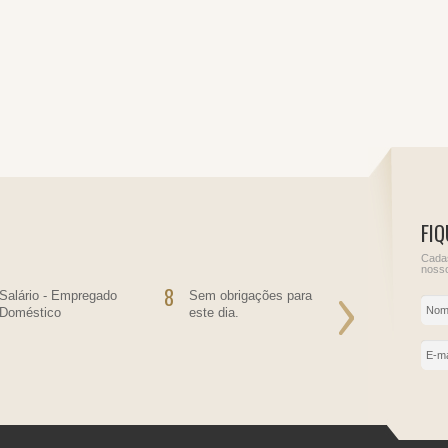
FIQ
Cadas
nosso
8
9
Salário - Empregado
Sem obrigações para
Sem obriga
Doméstico
este dia.
este dia.