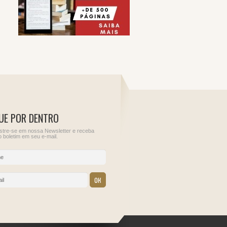
UE POR DENTRO
tre-se em nossa Newsletter e receba
 boletim em seu e-mail.
10
11
ções para
Informe de Rendimentos
Sem obrigações para
do Juros Sobre o Capital
este dia.
Próprio
IRRF - Juros de
empréstimos externos
IRRF - Pessoa jurídica
residente no País,
contratante de