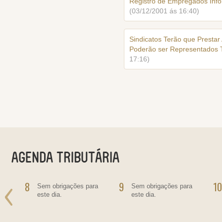
Registro de Empregados Infor
(03/12/2001 ás 16:40)
Sindicatos Terão que Prestar 
Poderão ser Representados 
17:16)
8
9
10
o
Sem obrigações para
Sem obrigações para
este dia.
este dia.