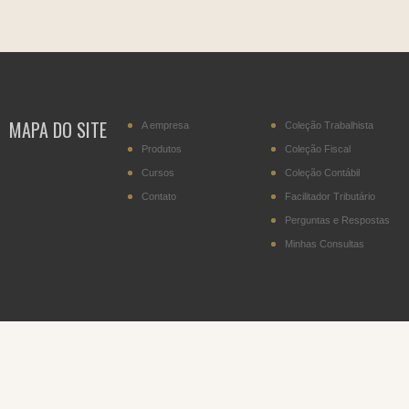
MAPA DO SITE
A empresa
Coleção Trabalhista
Produtos
Coleção Fiscal
Cursos
Coleção Contábil
Contato
Facilitador Tributário
Perguntas e Respostas
Minhas Consultas