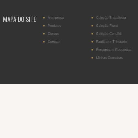
MAPA DO SITE
A empresa
Coleção Trabalhista
Produtos
Coleção Fiscal
Cursos
Coleção Contábil
Contato
Facilitador Tributário
Perguntas e Respostas
Minhas Consultas