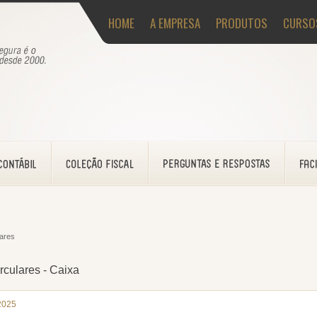
HOME
A EMPRESA
PRODUTOS
CURSO
lares
rculares - Caixa
2025