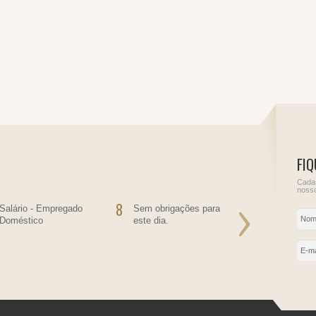
FIQ
Cadas
nosso
8
9
Salário - Empregado
Sem obrigações para
Sem obriga
Doméstico
este dia.
este dia.