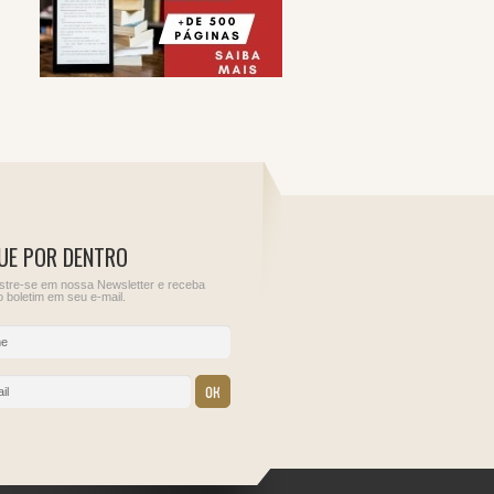
UE POR DENTRO
tre-se em nossa Newsletter e receba
 boletim em seu e-mail.
10
11
ções para
Informe de Rendimentos
Sem obrigações para
do Juros Sobre o Capital
este dia.
Próprio
IRRF - Juros de
empréstimos externos
IRRF - Pessoa jurídica
residente no País,
contratante de