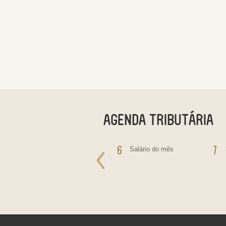
5
6
7
IOF - Pagamento do
Salário do mês
Imposto sobre
Operações Financeiras
IRRF - incidente sobre
rendimentos de
Aplicações Financeiras,
Juros Sobre Capital
Próprio, Prêmios, Multas
e Vantagens.