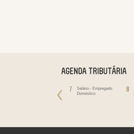
6
7
8
Salário do mês
Salário - Empregado
Doméstico
as
re
as,
ltas