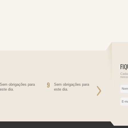
FIQ
Cadas
nosso
9
10
Sem obrigações para
Sem obrigações para
Informe de
este dia.
este dia.
do Juros So
Próprio
IRRF - Juro
empréstimo
IRRF - Pess
residente n
contratante