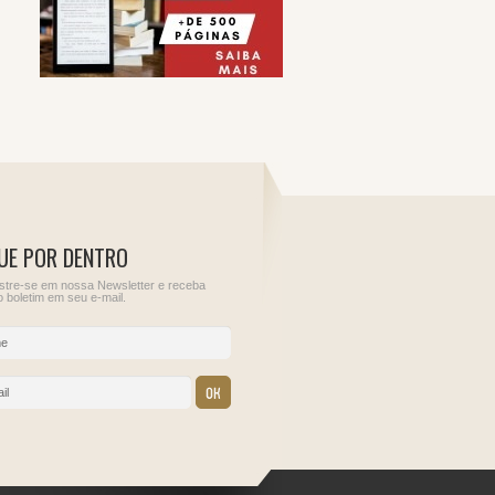
UE POR DENTRO
tre-se em nossa Newsletter e receba
 boletim em seu e-mail.
11
12
 Rendimentos
Sem obrigações para
Sem obrigações para
bre o Capital
este dia.
este dia.
s de
s externos
oa jurídica
o País,
 de