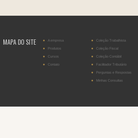
MAPA DO SITE
A empresa
Coleção Trabalhista
Produtos
Coleção Fiscal
Cursos
Coleção Contábil
Contato
Facilitador Tributário
Perguntas e Respostas
Minhas Consultas