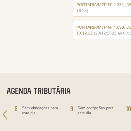
PORTARIA/MTP Nº 2.281, D
16:25)
PORTARIA/MTP Nº 4.098, D
19.12.22
(20/12/2022 ás 09:
8
9
10
o
Sem obrigações para
Sem obrigações para
este dia.
este dia.