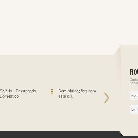
FIQ
Cadas
nosso
8
9
Salário - Empregado
Sem obrigações para
Sem obriga
Doméstico
este dia.
este dia.