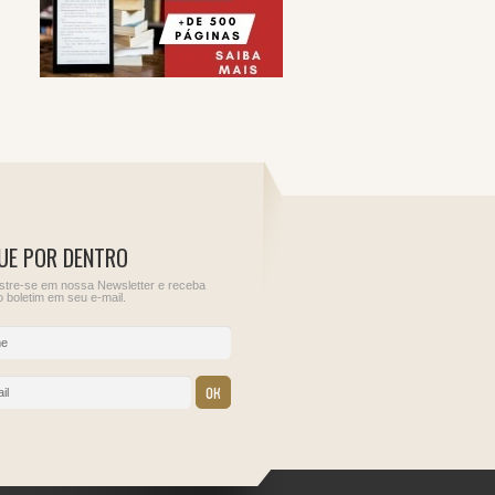
UE POR DENTRO
tre-se em nossa Newsletter e receba
 boletim em seu e-mail.
10
11
ções para
Informe de Rendimentos
Sem obrigações para
do Juros Sobre o Capital
este dia.
Próprio
IRRF - Juros de
empréstimos externos
IRRF - Pessoa jurídica
residente no País,
contratante de