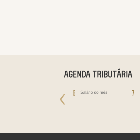
5
6
7
IOF - Pagamento do
Salário do mês
Imposto sobre
Operações Financeiras
IRRF - incidente sobre
rendimentos de
Aplicações Financeiras,
Juros Sobre Capital
Próprio, Prêmios, Multas
e Vantagens.