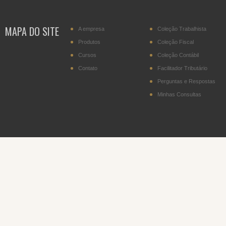
MAPA DO SITE
A empresa
Coleção Trabalhista
Produtos
Coleção Fiscal
Cursos
Coleção Contábil
Contato
Facilitador Tributário
Perguntas e Respostas
Minhas Consultas