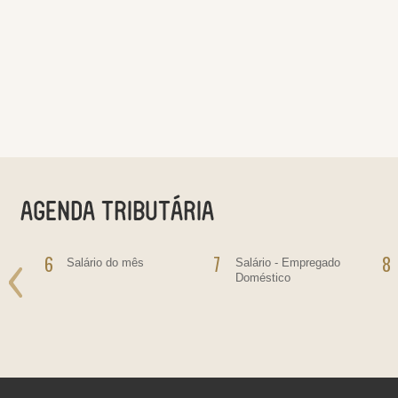
6
7
8
o
Salário do mês
Salário - Empregado
Doméstico
ras
bre
ras,
ultas