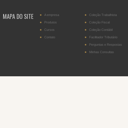
MAPA DO SITE
A empresa
Coleção Trabalhista
Produtos
Coleção Fiscal
Cursos
Coleção Contábil
Contato
Facilitador Tributário
Perguntas e Respostas
Minhas Consultas