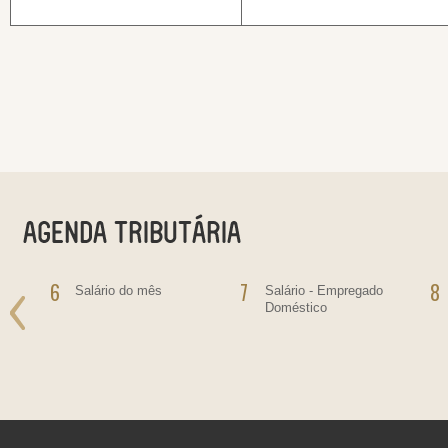
6
7
8
o
Salário do mês
Salário - Empregado
Doméstico
ras
bre
ras,
ultas