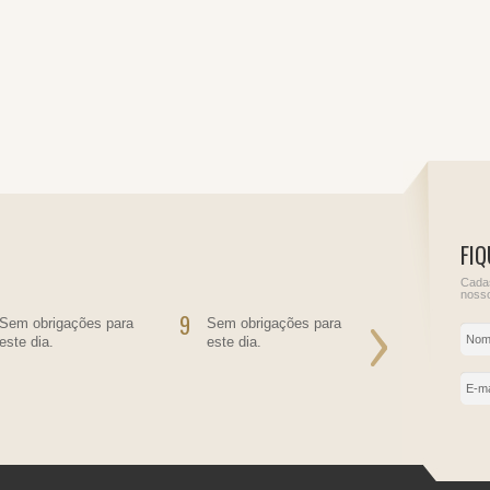
FIQ
Cadas
nosso
9
10
Sem obrigações para
Sem obrigações para
Informe de
este dia.
este dia.
do Juros So
Próprio
IRRF - Juro
empréstimo
IRRF - Pess
residente n
contratante