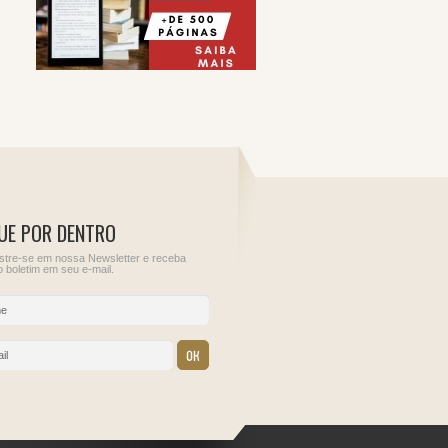
UE POR DENTRO
tre-se em nossa Newsletter e receba
 boletim em seu e-mail.
11
12
 Rendimentos
Sem obrigações para
Sem obrigações para
bre o Capital
este dia.
este dia.
s de
s externos
oa jurídica
o País,
 de