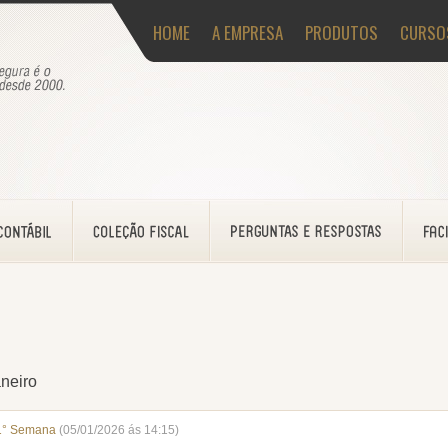
HOME
A EMPRESA
PRODUTOS
CURSO
neiro
1° Semana
(05/01/2026 ás 14:15)