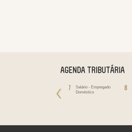
6
7
8
Salário do mês
Salário - Empregado
Doméstico
as
re
as,
ltas