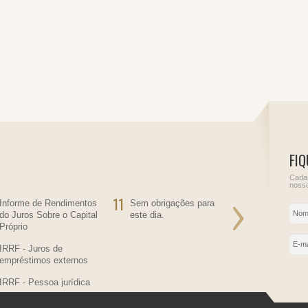
FIQ
Cadas
nosso
11
12
Informe de Rendimentos
Sem obrigações para
Sem obriga
do Juros Sobre o Capital
este dia.
este dia.
Próprio
IRRF - Juros de
empréstimos externos
IRRF - Pessoa jurídica
residente no País,
contratante de