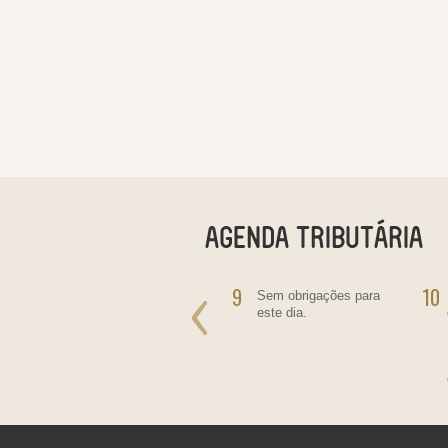
8
9
10
Sem obrigações para
Sem obrigações para
este dia.
este dia.