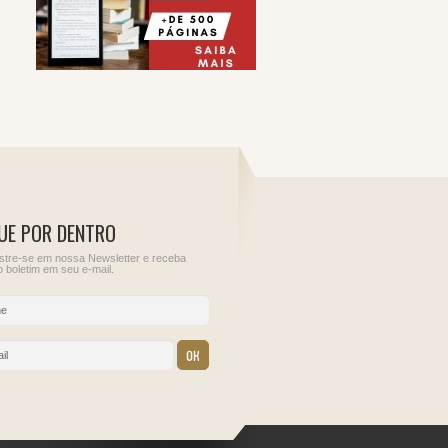
UE POR DENTRO
tre-se em nossa Newsletter e receba
 boletim em seu e-mail.
13
14
ções para
IOF - Imposto sobre
EFD Contribuições -
Operações Financeiras
PIS/COFINS
IRRF - Rendimentos de
CIDE - Combustíveis
Aplicações Financeiras,
CIDE - Remessas ao
Juros Sobre Capital
Exterior
Próprio, Prêmios, Multas
e Vantagens de que trata
PIS/COFINS - Retençã
o Art. 70 da Lei nº
das Contribuições nas
9.430/1996