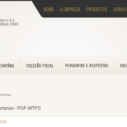
HOME
A EMPRESA
PRODUTOS
CURSO
ortarias
rtarias - PGF-MTPS
2016