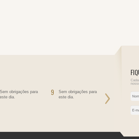
FIQ
Cadas
nosso
9
10
Sem obrigações para
Sem obrigações para
Informe de
este dia.
este dia.
do Juros So
Próprio
IRRF - Juro
empréstimo
IRRF - Pess
residente n
contratante