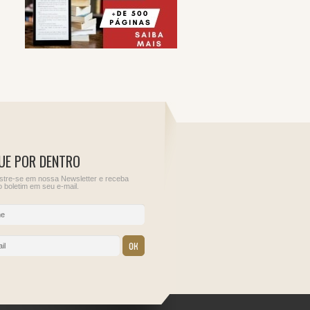
UE POR DENTRO
tre-se em nossa Newsletter e receba
 boletim em seu e-mail.
11
12
 Rendimentos
Sem obrigações para
Sem obrigações para
bre o Capital
este dia.
este dia.
s de
s externos
oa jurídica
o País,
 de