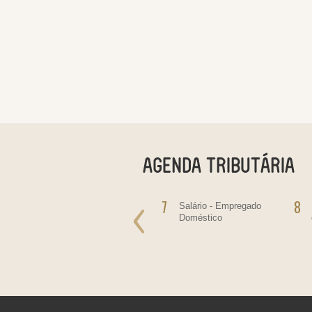
6
7
8
Salário do mês
Salário - Empregado
Doméstico
as
re
as,
ltas