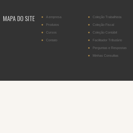
MAPA DO SITE
A empresa
Coleção Trabalhista
Produtos
Coleção Fiscal
Cursos
Coleção Contábil
Contato
Facilitador Tributário
Perguntas e Respostas
Minhas Consultas