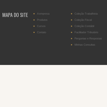
MAPA DO SITE
A empresa
Coleção Trabalhista
Produtos
Coleção Fiscal
Cursos
Coleção Contábil
Contato
Facilitador Tributário
Perguntas e Respostas
Minhas Consultas