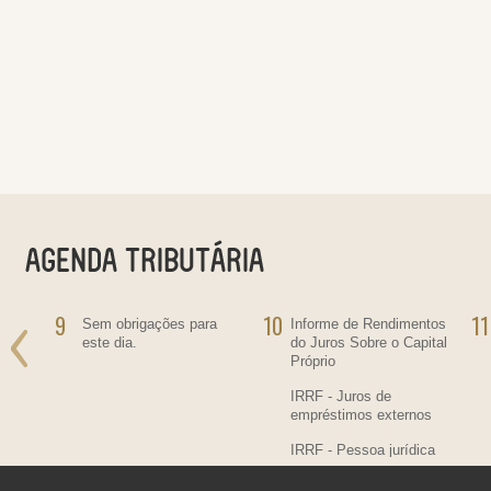
9
10
11
ra
Sem obrigações para
Informe de Rendimentos
este dia.
do Juros Sobre o Capital
Próprio
IRRF - Juros de
empréstimos externos
IRRF - Pessoa jurídica
residente no País,
contratante de