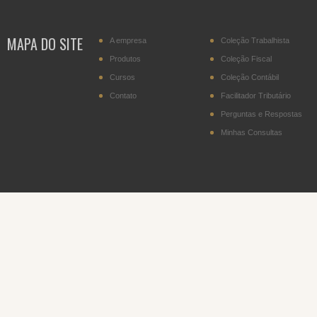
transportador residente
no Paraguai
MAPA DO SITE
A empresa
Coleção Trabalhista
IPI - Cigarros (posição
2402.20)
Produtos
Coleção Fiscal
Cursos
Coleção Contábil
DITR - Declaração do
Imposto sobre a
Contato
Facilitador Tributário
Propriedade Territorial
Rural
Perguntas e Respostas
Minhas Consultas