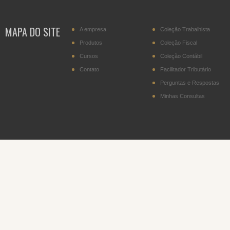
MAPA DO SITE
A empresa
Coleção Trabalhista
Produtos
Coleção Fiscal
Cursos
Coleção Contábil
Contato
Facilitador Tributário
Perguntas e Respostas
Minhas Consultas