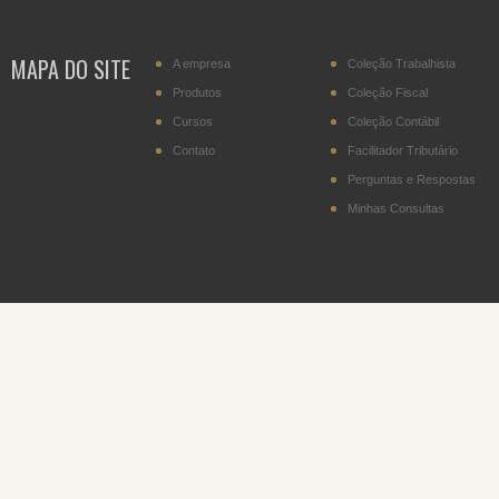
MAPA DO SITE
A empresa
Coleção Trabalhista
Produtos
Coleção Fiscal
Cursos
Coleção Contábil
Contato
Facilitador Tributário
Perguntas e Respostas
Minhas Consultas