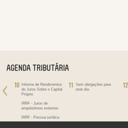
10
11
12
ra
Informe de Rendimentos
Sem obrigações para
do Juros Sobre o Capital
este dia.
Próprio
IRRF - Juros de
empréstimos externos
IRRF - Pessoa jurídica
residente no País,
contratante de