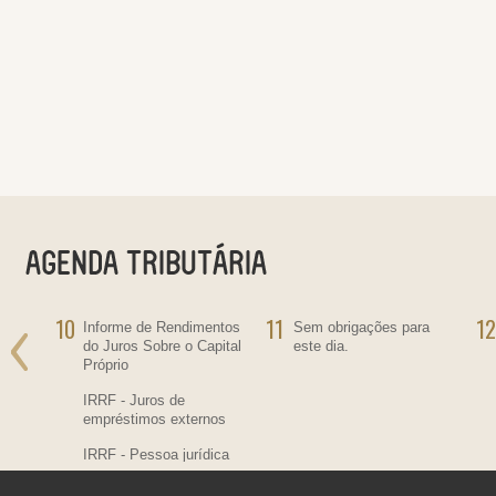
10
11
12
ra
Informe de Rendimentos
Sem obrigações para
do Juros Sobre o Capital
este dia.
Próprio
IRRF - Juros de
empréstimos externos
IRRF - Pessoa jurídica
residente no País,
contratante de