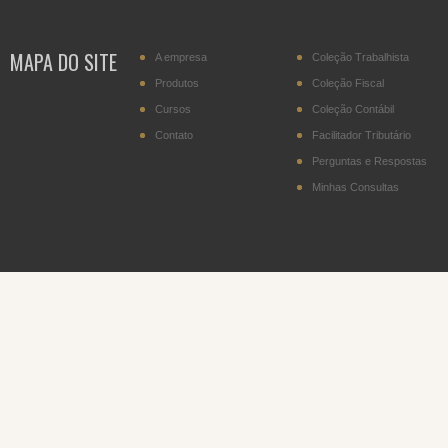
transportador residente
no Paraguai
MAPA DO SITE
A empresa
Coleção Trabalhista
IPI - Cigarros (posição
2402.20)
Produtos
Coleção Fiscal
Cursos
Coleção Contábil
DITR - Declaração do
Imposto sobre a
Contato
Facilitador Tributário
Propriedade Territorial
Rural
Perguntas e Respostas
Minhas Consultas