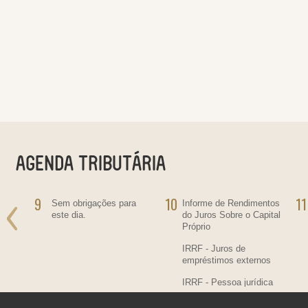
9
10
11
ra
Sem obrigações para
Informe de Rendimentos
este dia.
do Juros Sobre o Capital
Próprio
IRRF - Juros de
empréstimos externos
IRRF - Pessoa jurídica
residente no País,
contratante de