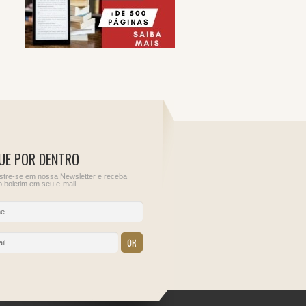
UE POR DENTRO
tre-se em nossa Newsletter e receba
 boletim em seu e-mail.
10
11
ções para
Informe de Rendimentos
Sem obrigações para
do Juros Sobre o Capital
este dia.
Próprio
IRRF - Juros de
empréstimos externos
IRRF - Pessoa jurídica
residente no País,
contratante de