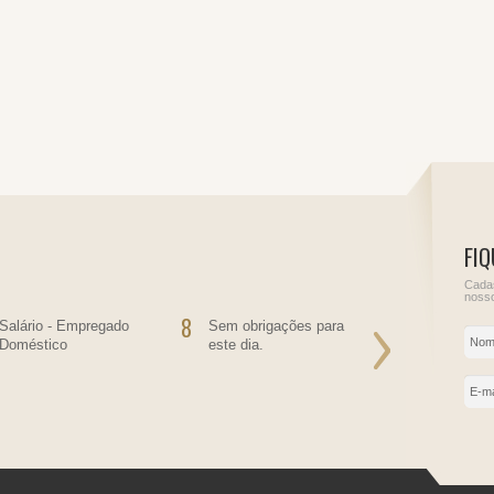
FIQ
Cadas
nosso
8
9
Salário - Empregado
Sem obrigações para
Sem obriga
Doméstico
este dia.
este dia.