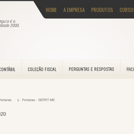
HOME
A EMPRESA
PRODUTOS
CURSO
ortarias
Portarias - SEPRT-ME
020