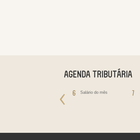
5
6
7
IOF - Pagamento do
Salário do mês
Imposto sobre
Operações Financeiras
IRRF - incidente sobre
rendimentos de
Aplicações Financeiras,
Juros Sobre Capital
Próprio, Prêmios, Multas
e Vantagens.