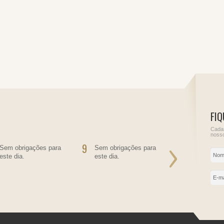
FIQ
Cadas
nosso
9
10
Sem obrigações para
Sem obrigações para
Informe de
este dia.
este dia.
do Juros So
Próprio
IRRF - Juro
empréstimo
IRRF - Pess
residente n
contratante