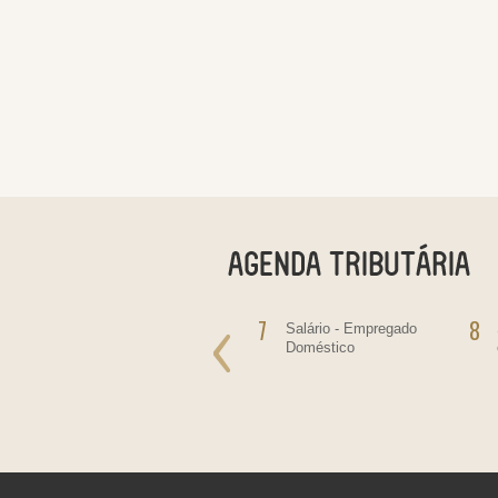
6
7
8
Salário do mês
Salário - Empregado
Doméstico
as
re
as,
ltas