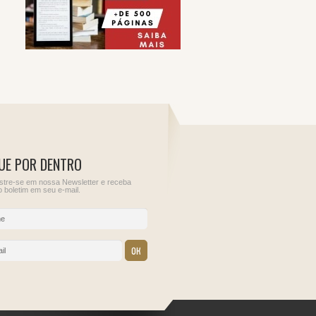
UE POR DENTRO
tre-se em nossa Newsletter e receba
 boletim em seu e-mail.
11
12
 Rendimentos
Sem obrigações para
Sem obrigações para
bre o Capital
este dia.
este dia.
s de
s externos
oa jurídica
o País,
 de