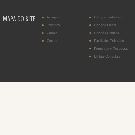
MAPA DO SITE
A empresa
Coleção Trabalhista
Produtos
Coleção Fiscal
Cursos
Coleção Contábil
Contato
Facilitador Tributário
Perguntas e Respostas
Minhas Consultas