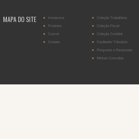
transportador residente
no Paraguai
MAPA DO SITE
A empresa
Coleção Trabalhista
IPI - Cigarros (posição
2402.20)
Produtos
Coleção Fiscal
Cursos
Coleção Contábil
DITR - Declaração do
Imposto sobre a
Contato
Facilitador Tributário
Propriedade Territorial
Rural
Perguntas e Respostas
Minhas Consultas