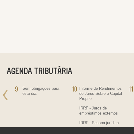
9
10
11
ra
Sem obrigações para
Informe de Rendimentos
este dia.
do Juros Sobre o Capital
Próprio
IRRF - Juros de
empréstimos externos
IRRF - Pessoa jurídica
residente no País,
contratante de