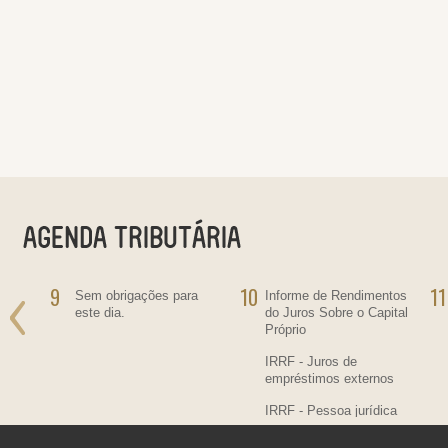
9
10
11
ra
Sem obrigações para
Informe de Rendimentos
este dia.
do Juros Sobre o Capital
Próprio
IRRF - Juros de
empréstimos externos
IRRF - Pessoa jurídica
residente no País,
contratante de