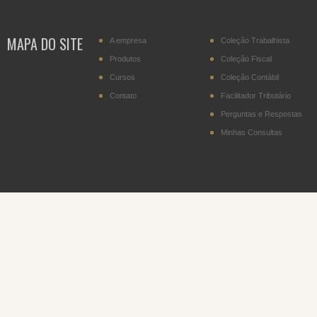
transportador residente
no Paraguai
MAPA DO SITE
A empresa
Coleção Trabalhista
IPI - Cigarros (posição
2402.20)
Produtos
Coleção Fiscal
Cursos
Coleção Contábil
DITR - Declaração do
Imposto sobre a
Contato
Facilitador Tributário
Propriedade Territorial
Rural
Perguntas e Respostas
Minhas Consultas