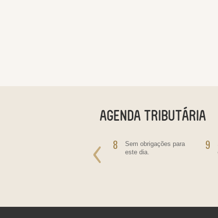
7
8
9
Salário - Empregado
Sem obrigações para
Doméstico
este dia.