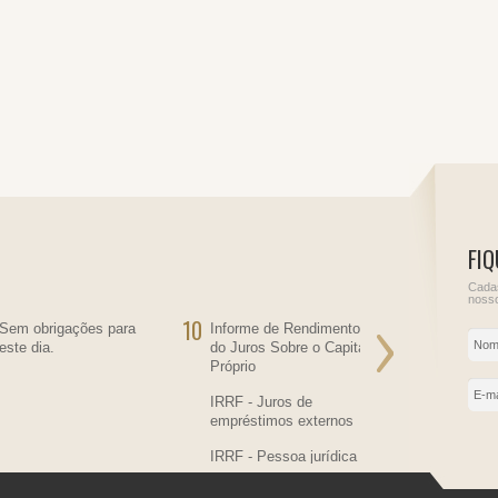
FIQ
Cadas
nosso
10
11
Sem obrigações para
Informe de Rendimentos
Sem obriga
este dia.
do Juros Sobre o Capital
este dia.
Próprio
IRRF - Juros de
empréstimos externos
IRRF - Pessoa jurídica
residente no País,
contratante de