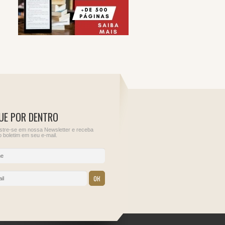
UE POR DENTRO
tre-se em nossa Newsletter e receba
 boletim em seu e-mail.
12
13
ções para
Sem obrigações para
IOF - Imposto sobre
este dia.
Operações Financeiras
IRRF - Rendimentos de
Aplicações Financeiras
Juros Sobre Capital
Próprio, Prêmios, Mult
e Vantagens de que tra
o Art. 70 da Lei nº
9.430/1996