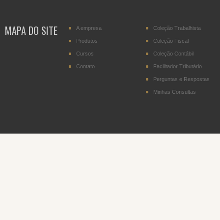
MAPA DO SITE
A empresa
Coleção Trabalhista
Produtos
Coleção Fiscal
Cursos
Coleção Contábil
Contato
Facilitador Tributário
Perguntas e Respostas
Minhas Consultas