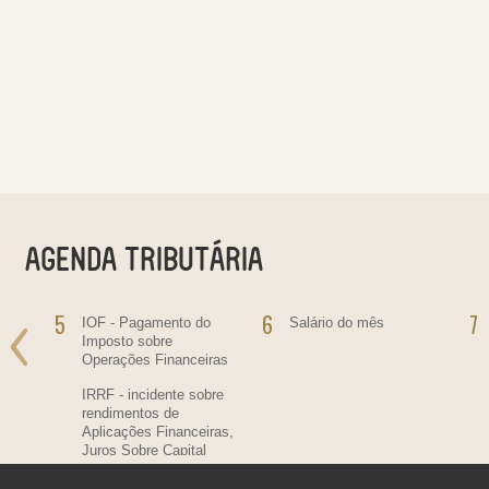
5
6
7
ra
IOF - Pagamento do
Salário do mês
Imposto sobre
Operações Financeiras
IRRF - incidente sobre
rendimentos de
Aplicações Financeiras,
Juros Sobre Capital
Próprio, Prêmios, Multas
e Vantagens.