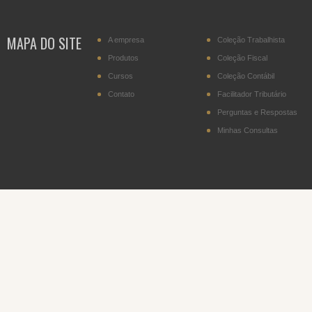
MAPA DO SITE
A empresa
Coleção Trabalhista
Produtos
Coleção Fiscal
Cursos
Coleção Contábil
Contato
Facilitador Tributário
Perguntas e Respostas
Minhas Consultas