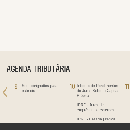
9
10
11
ra
Sem obrigações para
Informe de Rendimentos
este dia.
do Juros Sobre o Capital
Próprio
IRRF - Juros de
empréstimos externos
IRRF - Pessoa jurídica
residente no País,
contratante de