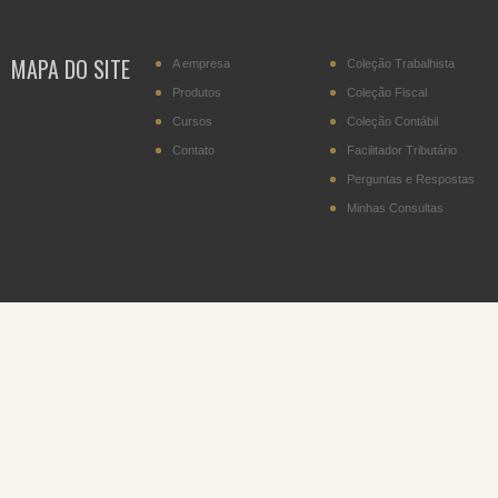
transportador residente
no Paraguai
MAPA DO SITE
A empresa
Coleção Trabalhista
IPI - Cigarros (posição
2402.20)
Produtos
Coleção Fiscal
Cursos
Coleção Contábil
DITR - Declaração do
Imposto sobre a
Contato
Facilitador Tributário
Propriedade Territorial
Rural
Perguntas e Respostas
Minhas Consultas